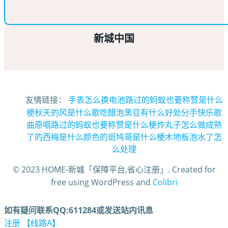
新城中国
友情链接：
手表怎么换电池
路过的蚂蚁也要称赞是什么
梗
秋天的风是什么歌
吃醋泡黑豆有什么好处
分手快乐歌
曲原唱
路过的蚂蚁也要称赞是什么梗
炸丸子怎么做
成熟
了的西梅是什么颜色的
斑鸠哥是什么梗
木地板泡水了怎
么处理
© 2023 HOME-新城「保障平台,省心注册」. Created for
free using WordPress and
Colibri
如有疑问联系QQ:611284或发送站内讯息
注册 【线路A】